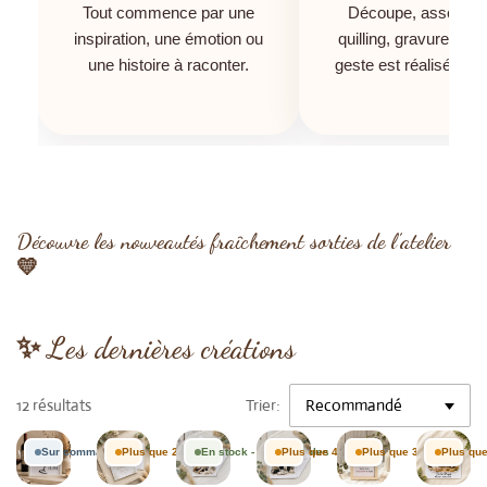
Tout commence par une
Découpe, assembla
inspiration, une émotion ou
quilling, gravure… c
une histoire à raconter.
geste est réalisé à la
Découvre les nouveautés fraîchement sorties de l’atelier
💛
✨ Les dernières créations
12 résultats
Trier:
Sur commande
Plus que 2 en stock
En stock - 5 disponibles
Plus que 4 en stock
Plus que 3 en stock
Plus que