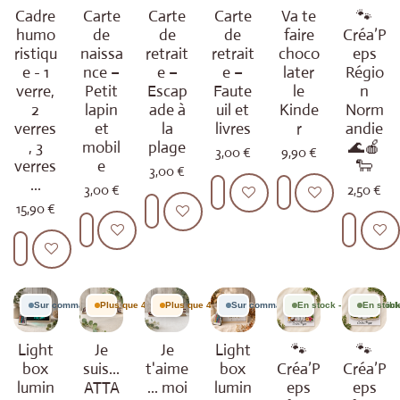
Cadre
Carte
Carte
Carte
Va te
🐾
humo
de
de
de
faire
Créa’P
ristiqu
naissa
retrait
retrait
choco
eps
e - 1
nce –
e –
e –
later
Régio
verre,
Petit
Escap
Faute
le
n
2
lapin
ade à
uil et
Kinde
Norm
verres
et
la
livres
r
andie
, 3
mobil
plage
🌊🍎
3,00 €
9,90 €
verres
e
🐑
3,00 €
...
3,00 €
2,50 €
Ajouter au panier
Ajouter au panier
15,90 €
Ajouter au panier
Ajouter au panier
Ajouter 
Ajouter au panier
Sur commande
Plus que 4 en stock
Plus que 4 en stock
Sur commande
En stock - 10 disponibl
En stock
Light
Je
Je
Light
🐾
🐾
box
suis...
t'aime
box
Créa’P
Créa’P
lumin
ATTA
... moi
lumin
eps
eps