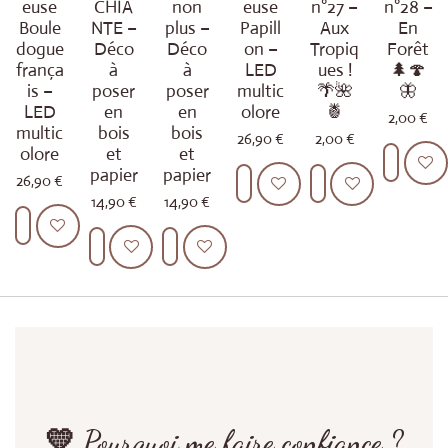
euse
CHIA
non
euse
n°27 –
n°28 –
Boule
NTE –
plus –
Papill
Aux
En
dogue
Déco
Déco
on –
Tropiq
Forêt
frança
à
à
LED
ues !
🌲🍄
is –
poser
poser
multic
🌴🌺
🦋
LED
en
en
olore
🍍
2,00 €
multic
bois
bois
26,90 €
2,00 €
olore
et
et
Ajouter 
papier
papier
26,90 €
Ajouter au panier
Ajouter au panier
14,90 €
14,90 €
Ajouter au panier
Ajouter au panier
Ajouter au panier
💛 Pourquoi me faire confiance ?