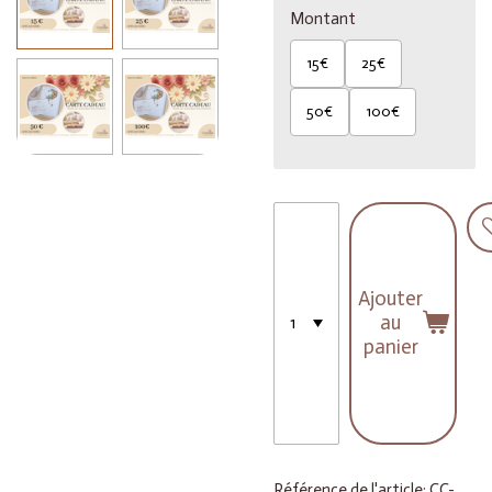
Montant
15€
25€
50€
100€
Ajouter
au
panier
Référence de l'article:
CC-