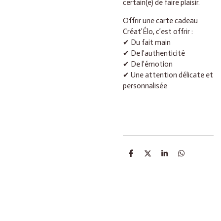
certain(e) de faire plaisir.
Offrir une carte cadeau
Créat’Élo, c’est offrir :
✔ Du fait main
✔ De l’authenticité
✔ De l’émotion
✔ Une attention délicate et
personnalisée
P
P
P
P
a
a
a
a
r
r
r
r
t
t
t
t
a
a
a
a
g
g
g
g
e
e
e
e
r
r
r
r