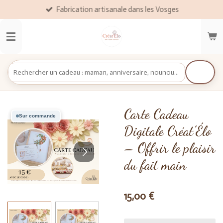
Fabrication artisanale dans les Vosges
Passer
au
contenu
principal
Carte Cadeau
Sur commande
Digitale Créat’Élo
– Offrir le plaisir
du fait main
15,00 €