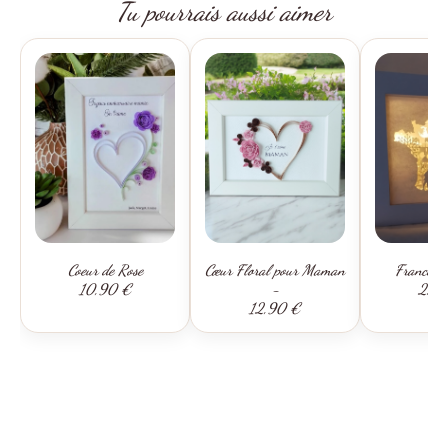
Tu pourrais aussi aimer
Coeur de Rose
Cœur Floral pour Maman
France - 
10,90 €
-
22,
12,90 €