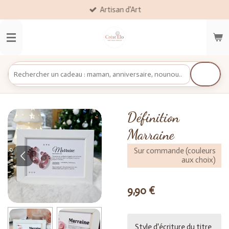
Artisan d'Art
Passer
au
contenu
principal
Définition
Marraine
Sur commande (couleurs
aux choix)
9,90 €
Style d'écriture du titre