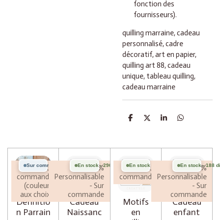
fonction des
fournisseurs).
quilling marraine, cadeau
personnalisé, cadre
décoratif, art en papier,
quilling art 88, cadeau
unique, tableau quilling,
cadeau marraine
P
P
P
P
a
a
a
a
r
r
r
r
t
t
t
t
a
a
a
a
g
g
g
g
e
e
e
e
Sur commande
En stock - 296 disponibles
En stock - 1776 disponibles
En stock - 188 d
Sur
100%
Sur
100%
r
r
r
r
commande
Personnalisable
commande
Personnalisable
(couleurs
- Sur
- Sur
aux choix)
commande
commande
Définitio
Cadeau
Motifs
Cadeau
n Parrain
Naissanc
en
enfant