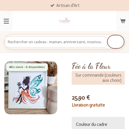
Artisan d'Art
Passer
au
contenu
principal
Fée à la Fleur
En stock - 6 disponibles
Sur commande (couleurs
aux choix)
25,90 €
Livraison gratuite
Couleur du cadre