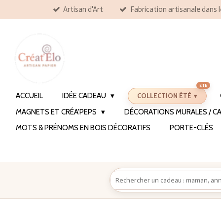
Artisan d'Art
Fabrication artisanale dans 
Passer
au
contenu
principal
ACCUEIL
IDÉE CADEAU
COLLECTION ÉTÉ
MAGNETS ET CRÉA'PEPS
DÉCORATIONS MURALES / CA
MOTS & PRÉNOMS EN BOIS DÉCORATIFS
PORTE-CLÉS