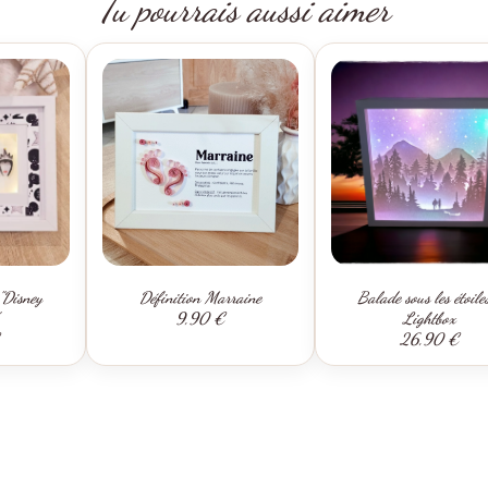
Tu pourrais aussi aimer
"Disney
Définition Marraine
Balade sous les étoile
9,90 €
Lightbox
26,90 €