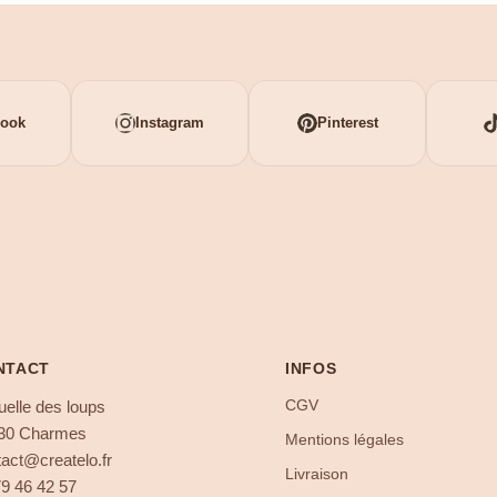
book
Instagram
Pinterest
NTACT
INFOS
CGV
uelle des loups
30 Charmes
Mentions légales
act@createlo.fr
Livraison
79 46 42 57