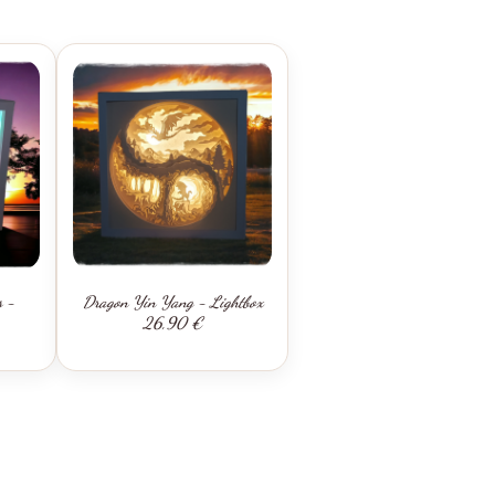
s -
Dragon Yin Yang - Lightbox
26,90 €