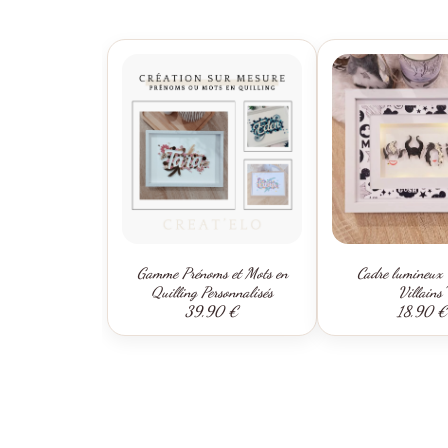
Gamme Prénoms et Mots en
Cadre lumineux 
Quilling Personnalisés
Villains"
39,90 €
18,90 €