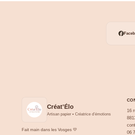
Face
CO
Créat’Élo
16 r
Artisan papier • Créatrice d’émotions
881
cont
Fait main dans les Vosges 💛
06 