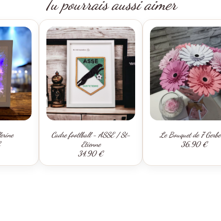
Tu pourrais aussi aimer
erine
Cadre footlball - ASSE / St-
Le Bouquet de 7 Gerbe
€
Etienne
36,90 €
34,90 €