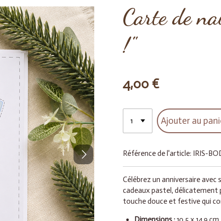
Carte de na
!"
4,00 €
Ajouter au pani
Référence de l'article:
IRIS-BO
Célébrez un anniversaire avec 
cadeaux pastel, délicatement pl
touche douce et festive qui co
Dimensions :
10,5 x 14,9 cm