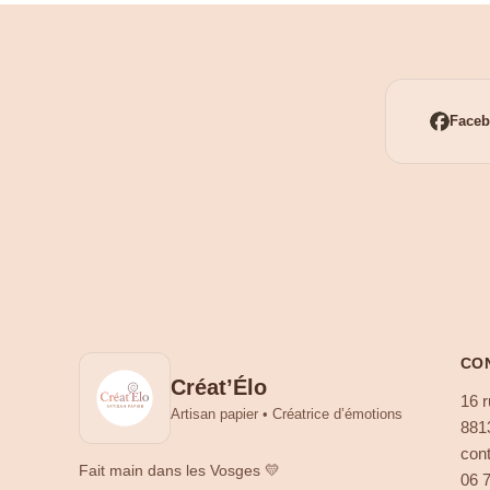
Face
CO
Créat’Élo
16 r
Artisan papier • Créatrice d’émotions
881
cont
Fait main dans les Vosges 💛
06 