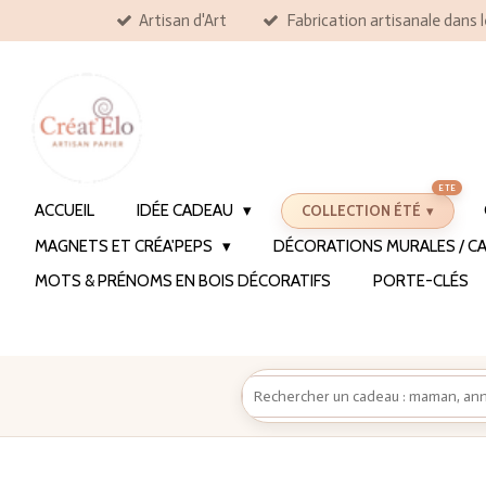
Artisan d'Art
Fabrication artisanale dans 
Passer
au
contenu
principal
ACCUEIL
IDÉE CADEAU
COLLECTION ÉTÉ
MAGNETS ET CRÉA'PEPS
DÉCORATIONS MURALES / CA
MOTS & PRÉNOMS EN BOIS DÉCORATIFS
PORTE-CLÉS