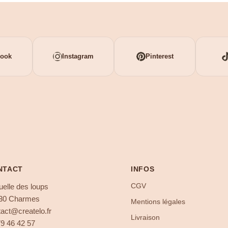
book
Instagram
Pinterest
NTACT
INFOS
CGV
uelle des loups
30 Charmes
Mentions légales
act@createlo.fr
Livraison
79 46 42 57