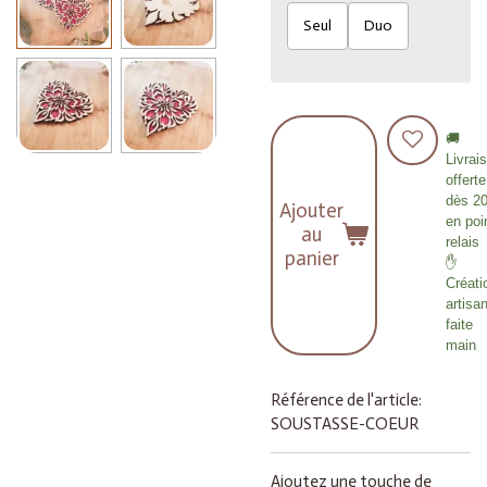
Seul
Duo
🚚
Livrai
offerte
dès 2
Ajouter
en poi
au
relais
panier
✋
Créati
artisa
faite
main
Référence de l'article:
SOUSTASSE-COEUR
Ajoutez une touche de