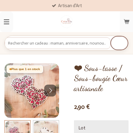
Artisan d'Art
Passer
au
contenu
principal
❤️ Sous-tasse /
Plus que 1 en stock
Sous-bougie Cœur
artisanale
2,90 €
Lot