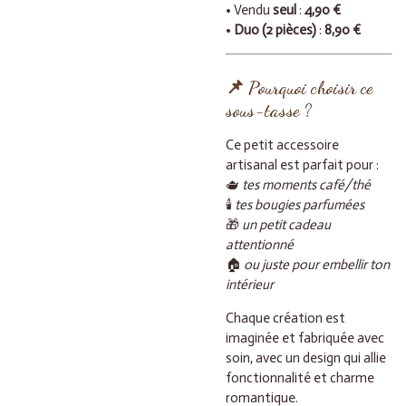
• Vendu
seul
:
4,90 €
•
Duo (2 pièces)
:
8,90 €
📌 Pourquoi choisir ce
sous-tasse ?
Ce petit accessoire
artisanal est parfait pour :
🫖
tes moments café/thé
🕯️
tes bougies parfumées
🎁
un petit cadeau
attentionné
🏠
ou juste pour embellir ton
intérieur
Chaque création est
imaginée et fabriquée avec
soin, avec un design qui allie
fonctionnalité et charme
romantique.