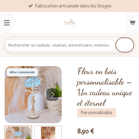
Fabrication artisanale dans les Vosges
Passer
au
contenu
principal
Fleur en bois
Sur commande
personnalisable –
Un cadeau unique
et éternel
Personnalisable
8,90 €