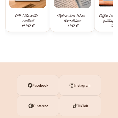
OM / Marseille -
Règle en bois 10 cm -
Coffee Time -
Football
Géométrique
quilling /
34,90 €
3,90 €
15,
Facebook
Instagram
Pinterest
TikTok