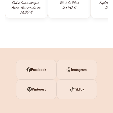
Cadre humoristique -
Fée à la Fleur
Lightbox-
Apéro "Au nom du vin
25,90 €
26,
14,90 €
Facebook
Instagram
Pinterest
TikTok