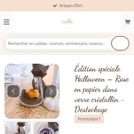
Artisan d'Art
Passer
au
contenu
principal
Édition spéciale
Halloween – Rose
en papier dans
verre cristallin -
Destockage
Promotion !