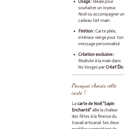
Usage :
Idéale pour
souhaiter un Joyeux
Noël ou accompagner un
cadeau fait main.
Finition :
Carte pliée,
intérieur vierge pour ton
message personnalisé.
Création exclusive :
Réalisée à la main dans
les Vosges par
Créat’Élo
.
Pourquoi choisir cette
carte ?
La
carte de Noël “Sapin
Enchanté”
allie la chaleur
des fêtes à la finesse du
travail artisanal. Ses deux
modèles permettent de