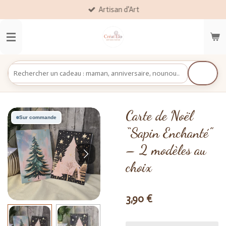
Artisan d'Art
Passer
au
contenu
principal
Carte de Noël
Sur commande
“Sapin Enchanté”
– 2 modèles au
choix
3,90 €