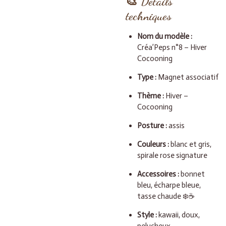
🎨
Détails
techniques
Nom du modèle :
Créa’Peps n°8 – Hiver
Cocooning
Type :
Magnet associatif
Thème :
Hiver –
Cocooning
Posture :
assis
Couleurs :
blanc et gris,
spirale rose signature
Accessoires :
bonnet
bleu, écharpe bleue,
tasse chaude ❄️☕
Style :
kawaii, doux,
pelucheux