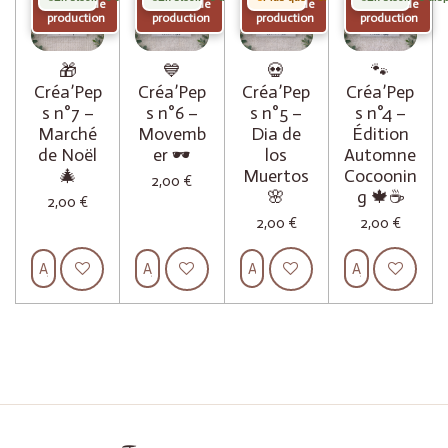
Fin de
Fin de
Fin de
Fin de
r
r
r
r
production
production
production
production
🎁
💙
💀
🐾
Créa’Pep
Créa’Pep
Créa’Pep
Créa’Pep
s n°7 –
s n°6 –
s n°5 –
s n°4 –
Marché
Movemb
Dia de
Édition
de Noël
er 🕶️
los
Automne
🎄
Muertos
Cocoonin
2,00 €
🌸
g 🍁☕
2,00 €
2,00 €
2,00 €
Ajouter au panier
Ajouter au panier
Ajouter au panier
Ajouter au pan