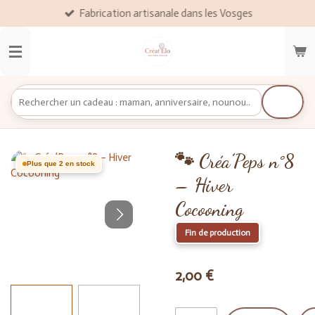
Fabrication artisanale dans les Vosges
Passer
au
contenu
principal
🐾 Créa’Peps n°8
Plus que 2 en stock
– Hiver
Cocooning
Fin de production
2,00 €