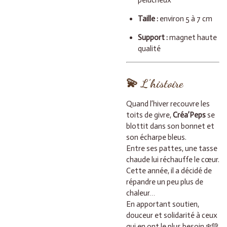
Taille :
environ 5 à 7 cm
Support :
magnet haute
qualité
💫
L’histoire
Quand l’hiver recouvre les
toits de givre,
Créa’Peps
se
blottit dans son bonnet et
son écharpe bleus.
Entre ses pattes, une tasse
chaude lui réchauffe le cœur.
Cette année, il a décidé de
répandre un peu plus de
chaleur…
En apportant soutien,
douceur et solidarité à ceux
qui en ont le plus besoin ❄️💚