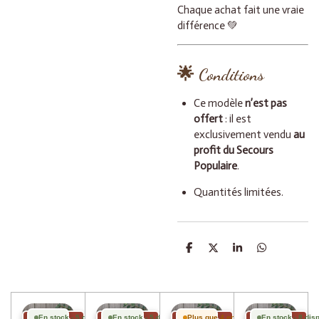
Chaque achat fait une vraie
différence 💚
🌟
Conditions
Ce modèle
n’est pas
offert
: il est
exclusivement vendu
au
profit du Secours
Populaire
.
Quantités limitées.
P
P
P
P
a
a
a
a
r
r
r
r
t
t
t
t
a
a
a
a
g
g
g
g
e
e
e
e
En stock - 5 disponibles
En stock - 5 disponibles
Plus que 4 en stock
En stock - 8 dis