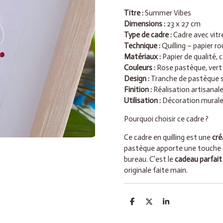
Titre :
Summer Vibes
Dimensions :
23 x 27 cm
Type de cadre :
Cadre avec vitr
Technique :
Quilling – papier r
Matériaux :
Papier de qualité, 
Couleurs :
Rose pastèque, vert 
Design :
Tranche de pastèque st
Finition :
Réalisation artisanale
Utilisation :
Décoration murale
Pourquoi choisir ce cadre ?
Ce cadre en quilling est une
cré
pastèque apporte une touche fr
bureau. C’est le
cadeau parfait
originale faite main.
P
P
P
a
a
a
r
r
r