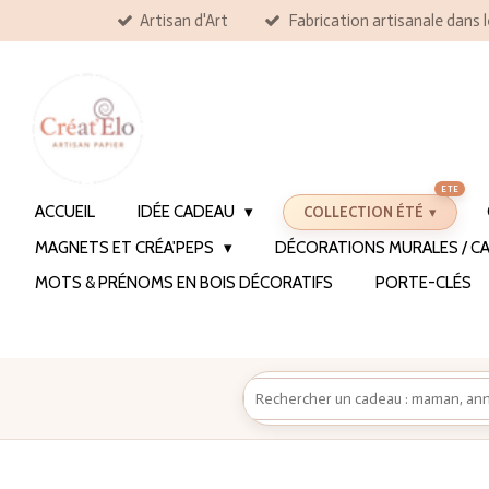
Artisan d'Art
Fabrication artisanale dans 
Passer
au
contenu
principal
ACCUEIL
IDÉE CADEAU
COLLECTION ÉTÉ
MAGNETS ET CRÉA'PEPS
DÉCORATIONS MURALES / CA
MOTS & PRÉNOMS EN BOIS DÉCORATIFS
PORTE-CLÉS