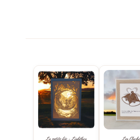
La petite fée - Lightbox
Les Cloche