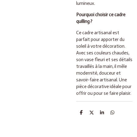
lumineux.
Pourquoi choisir ce cadre
quilling ?
Ce cadre artisanal est
parfait pour apporter du
soleil à votre décoration.
Avec ses couleurs chaudes,
son vase fleuri et ses détails
travaillés à la main, il mêle
modernité, douceur et
savoir-faire artisanal. Une
pièce décorative idéale pour
offrir ou pour se faire plaisir.
P
P
P
P
a
a
a
a
r
r
r
r
t
t
t
t
a
a
a
a