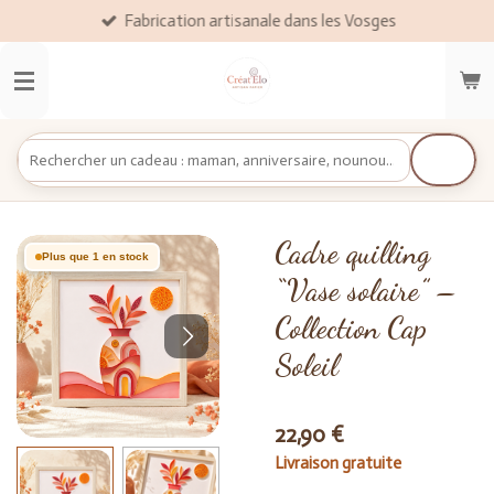
Fabrication artisanale dans les Vosges
Passer
au
contenu
principal
Cadre quilling
Plus que 1 en stock
“Vase solaire” –
Collection Cap
Soleil
22,90 €
Livraison gratuite