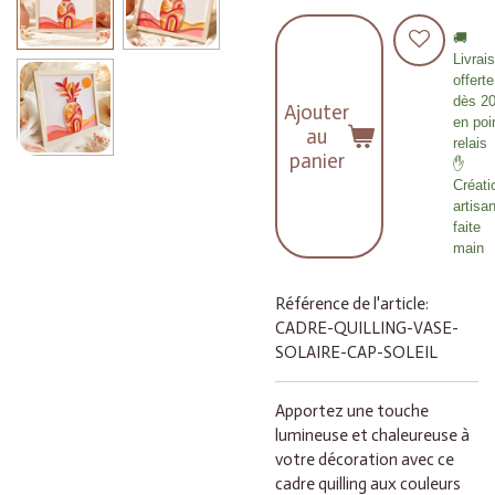
🚚
Livrai
offerte
dès 2
Ajouter
en poi
au
relais
panier
✋
Créati
artisa
faite
main
Référence de l'article:
CADRE-QUILLING-VASE-
SOLAIRE-CAP-SOLEIL
Apportez une touche
lumineuse et chaleureuse à
votre décoration avec ce
cadre quilling aux couleurs