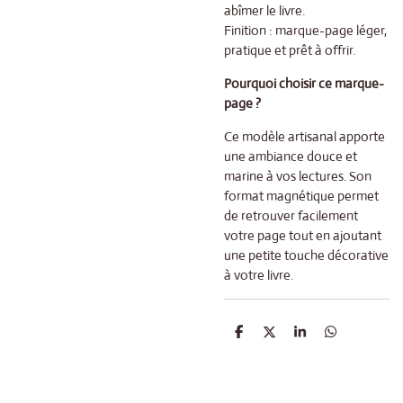
abîmer le livre.
Finition : marque-page léger,
pratique et prêt à offrir.
Pourquoi choisir ce marque-
page ?
Ce modèle artisanal apporte
une ambiance douce et
marine à vos lectures. Son
format magnétique permet
de retrouver facilement
votre page tout en ajoutant
une petite touche décorative
à votre livre.
P
P
P
P
a
a
a
a
r
r
r
r
t
t
t
t
a
a
a
a