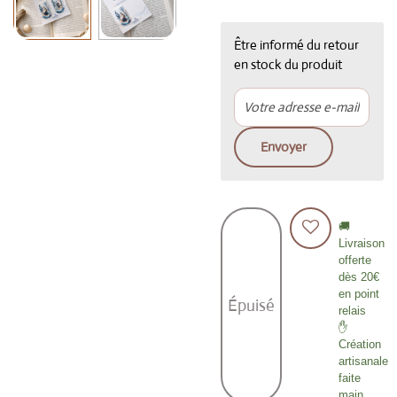
Être informé du retour
en stock du produit
Envoyer
🚚
Livraison
offerte
dès 20€
en point
Épuisé
relais
✋
Création
artisanale
faite
main