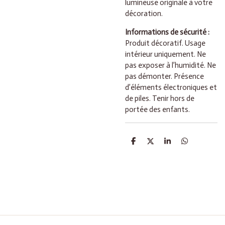
lumineuse originale à votre
décoration.
Informations de sécurité :
Produit décoratif. Usage
intérieur uniquement. Ne
pas exposer à l’humidité. Ne
pas démonter. Présence
d’éléments électroniques et
de piles. Tenir hors de
portée des enfants.
P
P
P
P
a
a
a
a
r
r
r
r
t
t
t
t
a
a
a
a
g
g
g
g
e
e
e
e
r
r
r
r