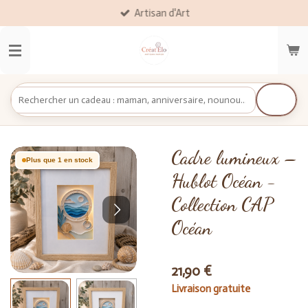
Artisan d'Art
Passer
au
contenu
principal
Cadre lumineux –
Plus que 1 en stock
Hublot Océan -
Collection CAP
Océan
21,90 €
Livraison gratuite