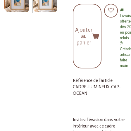
🚚
Livrai
offerte
dès 2
Ajouter
en poi
au
relais
panier
✋
Créati
artisa
faite
main
Référence de l'article:
CADRE-LUMINEUX-CAP-
OCEAN
Invitez l’évasion dans votre
intérieur avec ce cadre